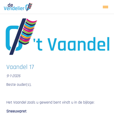
DE VENDELIER
KENNISMAKEN
PRAKTISCH
Nieuws
Agenda
Bellen
E-mail
Lo
Vaandel 17
9-1-2026
Beste ouder(s),
Het Vaandel zoals u gewend bent vindt u in de bijlage:
Sneeuwpret